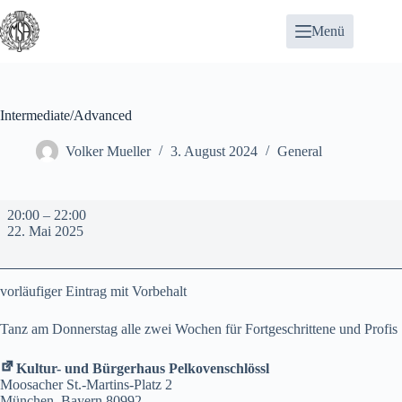
Zum
Inhalt
Menü
springen
Intermediate/Advanced
Volker Mueller
3. August 2024
General
Intermediate/Advanced
20:00
–
22:00
22. Mai 2025
vorläufiger Eintrag mit Vorbehalt
Tanz am Donnerstag alle zwei Wochen für Fortgeschrittene und Profis
Kultur- und Bürgerhaus Pelkovenschlössl
Moosacher St.-Martins-Platz 2
München
,
Bayern
80992