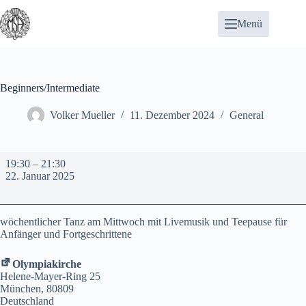
Zum
Inhalt
Menü
springen
Beginners/Intermediate
Volker Mueller
11. Dezember 2024
General
Beginners/Intermediate
19:30
–
21:30
22. Januar 2025
wöchentlicher Tanz am Mittwoch mit Livemusik und Teepause für
Anfänger und Fortgeschrittene
Olympiakirche
Helene-Mayer-Ring 25
München
,
80809
Deutschland