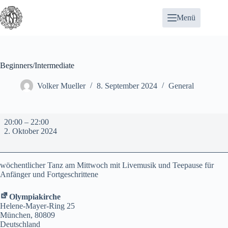
Zum
Inhalt
Menü
springen
Beginners/Intermediate
Volker Mueller
8. September 2024
General
Beginners/Intermediate
20:00
–
22:00
2. Oktober 2024
wöchentlicher Tanz am Mittwoch mit Livemusik und Teepause für
Anfänger und Fortgeschrittene
Olympiakirche
Helene-Mayer-Ring 25
München
,
80809
Deutschland