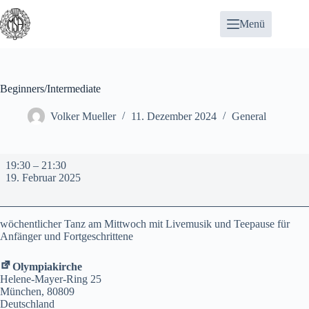
Zum
Inhalt
Menü
springen
Beginners/Intermediate
Volker Mueller
11. Dezember 2024
General
Beginners/Intermediate
19:30
–
21:30
19. Februar 2025
wöchentlicher Tanz am Mittwoch mit Livemusik und Teepause für
Anfänger und Fortgeschrittene
Olympiakirche
Helene-Mayer-Ring 25
München
,
80809
Deutschland