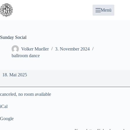
Zum
Inhalt
Menü
springen
Sunday Social
Volker Mueller
3. November 2024
ballroom dance
Sunday
18. Mai 2025
Social
canceled, no room available
iCal
Google