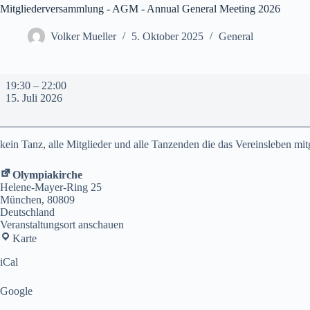
Mitgliederversammlung - AGM - Annual General Meeting 2026
Volker Mueller
5. Oktober 2025
General
Mitgliederversammlung
19:30
–
22:00
-
15. Juli 2026
AGM
-
Annual
General
kein Tanz, alle Mitglieder und alle Tanzenden die das Vereinsleben mi
Meeting
2026
Olympiakirche
Helene-Mayer-Ring 25
München
,
80809
Deutschland
Veranstaltungsort anschauen
Olympiakirche
Karte
iCal
Google