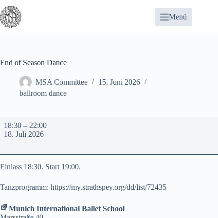
Zum
Inhalt
Menü
springen
End of Season Dance
MSA Committee
15. Juni 2026
ballroom dance
End
18:30
–
22:00
of
18. Juli 2026
Season
Dance
Einlass 18:30. Start 19:00.
Tanzprogramm:
https://my.strathspey.org/dd/list/72435
Munich International Ballet School
Marsstraße 40