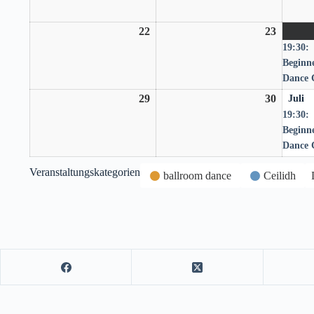
22
22.
23
23.
19:30:
Juni
Juni
Beginne
2026
2026
Dance 
29
29.
30
30.
Juli
19:30:
Juni
Juni
Beginne
2026
2026
Dance 
Veranstaltungskategorien
ballroom dance
Ceilidh