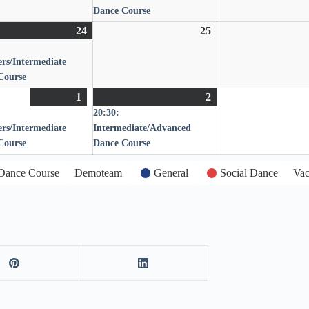
Dance Course
24
24.
(1
25
25.
Juni
Veranstaltung)
Juni
rs/Intermediate
2026
2026
Course
1
1.
(1
2
2.
(1
20:30:
Juli
Veranstaltung)
Juli
Veranstaltung)
rs/Intermediate
Intermediate/Advanced
2026
2026
Course
Dance Course
Dance Course
Demoteam
General
Social Dance
Vac