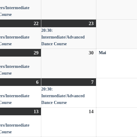
April
Veranstaltung)
April
rs/Intermediate
2026
2026
Course
22
22.
(1
23
23.
(1
20:30:
April
Veranstaltung)
April
Veranstaltung)
rs/Intermediate
Intermediate/Advanced
2026
2026
Course
Dance Course
29
29.
(1
30
30.
Mai
April
Veranstaltung)
April
rs/Intermediate
2026
2026
Course
6
6.
(1
7
7.
(1
20:30:
Mai
Veranstaltung)
Mai
Veranstaltung)
rs/Intermediate
Intermediate/Advanced
2026
2026
Course
Dance Course
13
13.
(1
14
14.
Mai
Veranstaltung)
Mai
rs/Intermediate
2026
2026
Course