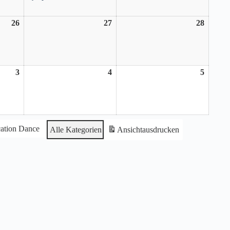
26
26.
27
27.
28
28.
Juni
Juni
Juni
2026
2026
2026
3
3.
4
4.
5
5.
Juli
Juli
Juli
2026
2026
2026
ation Dance
Alle Kategorien
Ansicht
ausdrucken