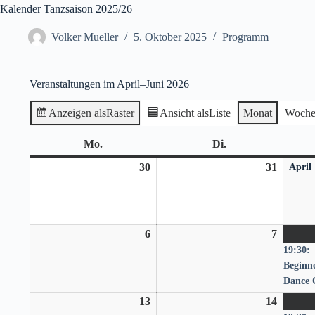
Kalender Tanzsaison 2025/26
Volker Mueller
5. Oktober 2025
Programm
Veranstaltungen im April–Juni 2026
Anzeigen als
Raster
Ansicht als
Liste
Monat
Woch
Mo.
Montag
Di.
Dienstag
30
30.
31
31.
April
März
März
2026
2026
6
6.
7
7.
19:30:
April
April
Beginne
2026
2026
Dance 
13
13.
14
14.